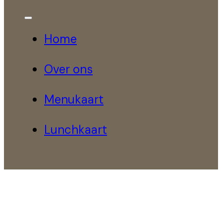
Home
Over ons
Menukaart
Lunchkaart