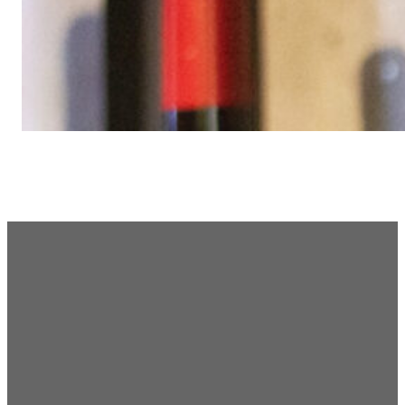
“Heerlijk gegeten en genoten van 
NICKY WIESBROCK